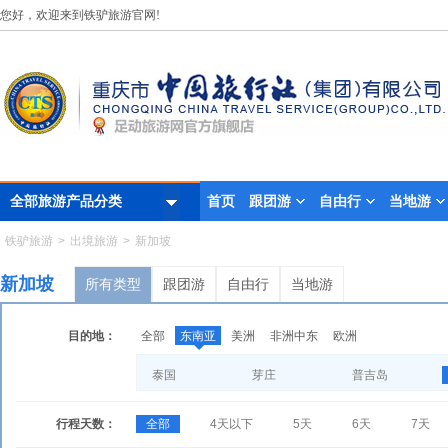
您好，欢迎来到铁驴旅游官网!
首页
跟团游
自由行
当地游
全部旅游产品分类
铁驴旅游
>
出境旅游
>
新加坡
新加坡
所有类型
跟团游
自由行
当地游
目的地：
全部
东南亚
美洲
非洲中东
欧洲
泰国
芽庄
普吉岛
行程天数：
全部
4天以下
5天
6天
7天