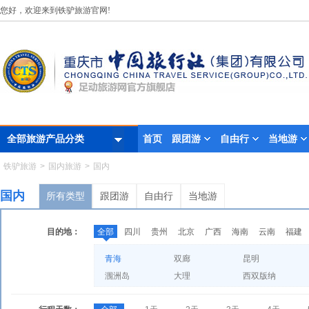
您好，欢迎来到铁驴旅游官网!
首页
跟团游
自由行
当地游
全部旅游产品分类
铁驴旅游
>
国内旅游
>
国内
国内
所有类型
跟团游
自由行
当地游
目的地：
全部
四川
贵州
北京
广西
海南
云南
福建
青海
双廊
昆明
涠洲岛
大理
西双版纳
张家界
亚龙湾沙滩
凤凰古城