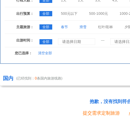
行程天数：
全部
1天
2天
3天
4天
漓江
蜈支洲岛
南山佛教文化苑
赤水
新疆
甘肃
出行预算：
全部
500元以下
500-1000元
1000-
西江千户苗寨
北海银滩
玉龙雪山
康定
石林
崇圣寺三塔
主题旅游：
全部
春节
滑雪
红叶/彩林
夕
四姑娘山
蜀南竹海
乐山
日喀则
三峡大坝
神农架
出游时间：
—
全部
天子山
杨家界
稻城亚丁
野象谷
北海湿地
瓦屋山
您已选择：
清空全部
敦煌
张掖
梅里雪山
虎跳峡
小七孔
攀枝花
国内
(已经找到：
0
条国内旅游线路)
抱歉，没有找到符
提交需求定制旅游