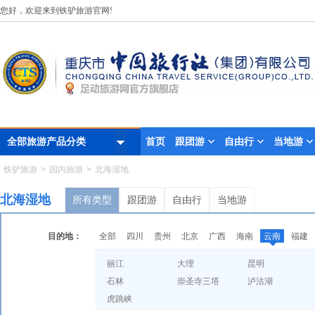
您好，欢迎来到铁驴旅游官网!
首页
跟团游
自由行
当地游
全部旅游产品分类
铁驴旅游
>
国内旅游
>
北海湿地
北海湿地
所有类型
跟团游
自由行
当地游
目的地：
全部
四川
贵州
北京
广西
海南
云南
福建
丽江
大理
昆明
石林
崇圣寺三塔
泸沽湖
虎跳峡